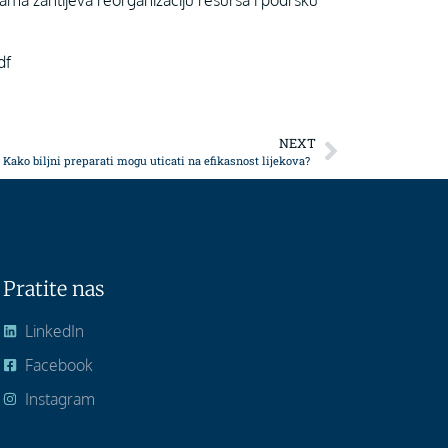
ama zahtijeva reorganizaciju resursa i podršku
df
NEXT
Kako biljni preparati mogu uticati na efikasnost lijekova?
Pratite nas
LinkedIn
Facebook
Instagram