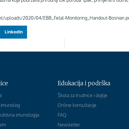
ma koja podržava prirodniji tok poroda. Ipak, primjena u bolnic
ent/uploads/2020/04/EBB_Fetal-Monitoring_Handout-Bosnian.p
LinkedIn
ice
Edukacija i podrška
a
Škola za trudnice i dojilje
i imunolog
Online konsultacije
uktivna imunologija
FAQ
dem
Newsletter