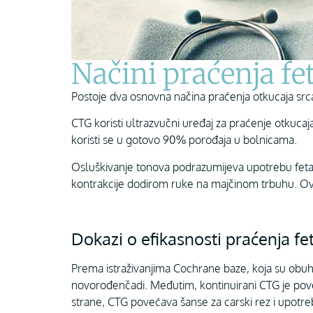
Načini praćenja f
Postoje dva osnovna načina praćenja otkucaja src
CTG koristi ultrazvučni uređaj za praćenje otkucaj
koristi se u gotovo 90% porođaja u bolnicama.
Osluškivanje tonova podrazumijeva upotrebu fetal
kontrakcije dodirom ruke na majčinom trbuhu. Ov
Dokazi o efikasnosti praćenja fe
Prema istraživanjima Cochrane baze, koja su obuhv
novorođenčadi. Međutim, kontinuirani CTG je pove
strane, CTG povećava šanse za carski rez i upotre