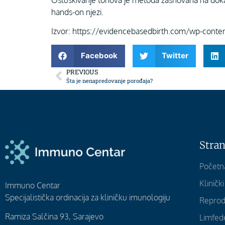
Osluškivanje tonova je metoda zasnovana na dokazi
hands-on njezi.
Izvor: https://evidencebasedbirth.com/wp-cont
Facebook
Twitter
PREVIOUS
Šta je nenapredovanje porođaja?
Stran
Početn
Kliničk
Immuno Centar
Specijalistička ordinacija za kliničku imunologiju
Reprod
Ramiza Salčina 93, Sarajevo
Limfe