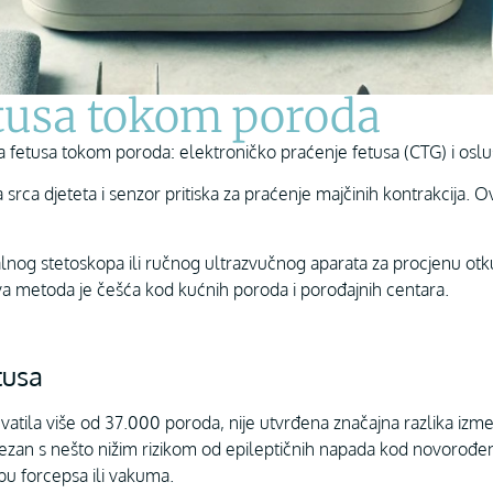
etusa tokom poroda
a fetusa tokom poroda: elektroničko praćenje fetusa (CTG) i oslu
a srca djeteta i senzor pritiska za praćenje majčinih kontrakcija.
nog stetoskopa ili ručnog ultrazvučnog aparata za procjenu otku
a metoda je češća kod kućnih poroda i porođajnih centara.
tusa
atila više od 37.000 poroda, nije utvrđena značajna razlika izm
zan s nešto nižim rizikom od epileptičnih napada kod novorođenč
bu forcepsa ili vakuma.