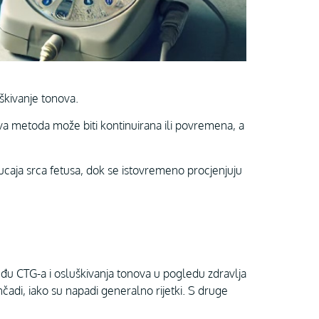
škivanje tonova.
 Ova metoda može biti kontinuirana ili povremena, a
caja srca fetusa, dok se istovremeno procjenjuju
eđu CTG-a i osluškivanja tonova u pogledu zdravlja
adi, iako su napadi generalno rijetki. S druge