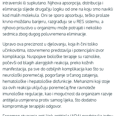
intravenski ili supkutano. Njihova apsorpcija, distribucija i
eliminacija slijede drugačiju logiku od one na koju smo navikli
kod malih molekula. Oni se sporo apsorbuju, teško prolaze
krvno-moždanu barijeru, razgrađuju se u RES sistemu, a
njihovo prisustvo u organizmu može potrajati i nekoliko
sedmica zbog dugog poluvremena eliminacije.
Upravo ova preciznost u djelovanju, koja ih čini toliko
učinkovitima, istovremeno predstavlja i potencijalni izvor
komplikacija. Nuspojave biološke terapije su raznolike,
počevši od blagih alergijskih reakcija, preko kožnih
manifestacija, pa sve do ozbiljnih komplikacija kao što su
neurološki poremećaji, pogoršanje srčanog zatajenja,
hematološke i hepatološke disfunkcije. Mehanizmi koji stoje
iza ovih reakcija uključuju poremećaj fine ravnoteže
imunološke regulacije, kao i mogućnost da organizam razvije
antitijela usmjerena protiv samog lijeka, što dodatno
kompromituje terapijski odgovor.