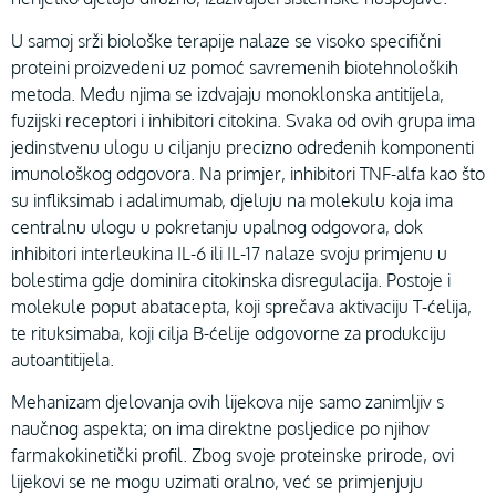
U samoj srži biološke terapije nalaze se visoko specifični
proteini proizvedeni uz pomoć savremenih biotehnoloških
metoda. Među njima se izdvajaju monoklonska antitijela,
fuzijski receptori i inhibitori citokina. Svaka od ovih grupa ima
jedinstvenu ulogu u ciljanju precizno određenih komponenti
imunološkog odgovora. Na primjer, inhibitori TNF-alfa kao što
su infliksimab i adalimumab, djeluju na molekulu koja ima
centralnu ulogu u pokretanju upalnog odgovora, dok
inhibitori interleukina IL-6 ili IL-17 nalaze svoju primjenu u
bolestima gdje dominira citokinska disregulacija. Postoje i
molekule poput abatacepta, koji sprečava aktivaciju T-ćelija,
te rituksimaba, koji cilja B-ćelije odgovorne za produkciju
autoantitijela.
Mehanizam djelovanja ovih lijekova nije samo zanimljiv s
naučnog aspekta; on ima direktne posljedice po njihov
farmakokinetički profil. Zbog svoje proteinske prirode, ovi
lijekovi se ne mogu uzimati oralno, već se primjenjuju