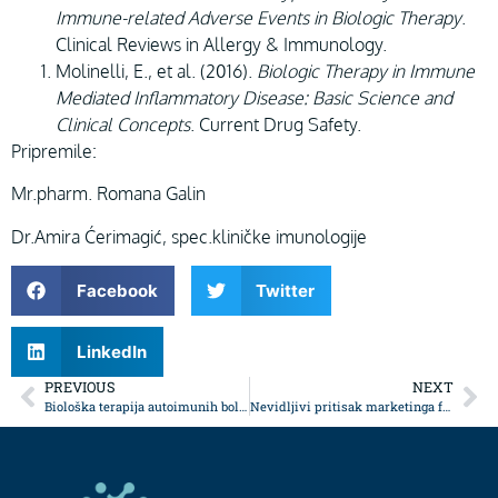
Immune-related Adverse Events in Biologic Therapy
.
Clinical Reviews in Allergy & Immunology.
Molinelli, E., et al. (2016).
Biologic Therapy in Immune
Mediated Inflammatory Disease: Basic Science and
Clinical Concepts
. Current Drug Safety.
Pripremile:
Mr.pharm. Romana Galin
Dr.Amira Ćerimagić, spec.kliničke imunologije
Facebook
Twitter
LinkedIn
PREVIOUS
NEXT
Biološka terapija autoimunih bolesti – vodič za razumijevanje
Nevidljivi pritisak marketinga formula i uticaj na dojenje