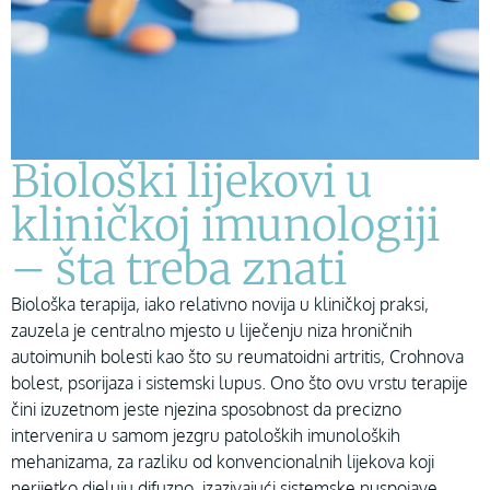
Biološki lijekovi u
kliničkoj imunologiji
– šta treba znati
Biološka terapija, iako relativno novija u kliničkoj praksi,
zauzela je centralno mjesto u liječenju niza hroničnih
autoimunih bolesti kao što su reumatoidni artritis, Crohnova
bolest, psorijaza i sistemski lupus. Ono što ovu vrstu terapije
čini izuzetnom jeste njezina sposobnost da precizno
intervenira u samom jezgru patoloških imunoloških
mehanizama, za razliku od konvencionalnih lijekova koji
nerijetko djeluju difuzno, izazivajući sistemske nuspojave.