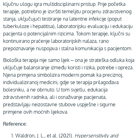
ključnu ulogu igra multidisciplinarni pristup. Prije početka
terapije, potrebno je izvršiti temeljitu procjenu zdravstvenog
stanja, uključujući testiranje na latentne infekcije (poput
tuberkuloze i hepatitisa), laboratorijsku evaluaciju i edukaciju
pacijenta o potencijalnim rizicima. Tokom terapije, ključni su
kontinuirano praćenje laboratorijskih nalaza, rano
prepoznavanje nuspojava i stalna komunikacija s pacijentom.
Biološka terapija nije samo lijek – ona je strateška odluka koja
uključuje balansiranje između koristi i rizika, potrebe i opreza.
Njena primjena simbolizira moderni pomak ka preciznoj,
individualiziranoj medicini, gdje se terapija prilagođava
bolesniku, a ne obrnuto. U tom svjetlu, edukacija
zdravstvenih radnika, ali i osnaživanje pacijenata,
predstavljaju neizostavne stubove uspješne i sigurne
primjene ovih moćnih lijekova.
Reference:
Waldron, J. L., et al. (2021).
Hypersensitivity and