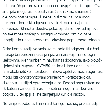
Fenomen stvaranja anti-lijek antitijela (ADA) predstavlja jednu
od najvećih prepreka u dugoročnoj uspješnosti terapije. Ova
antitijela mogu biti neutralizirajuća, direktno smanjujući
djelotvornost terapije, ili neneutralizirajuća, koja mogu
pokrenuti imunski odgovor bez direktnog uticaja na
efikasnost. Kliničko iskustvo pokazuje da se rizik od njihove
pojave može značajno umanjiti kombinacijom biološke
terapije s imunosupresivnim lijekovima poput metotreksata.
Osim komplikacija vezanih uz imunološki odgovor, kliničari
moraju biti oprezni i kada je riječ o interakcijama s drugim
lijekovima, prehrambenim navikama i dodacima. Iako biološki
lijekovi nisu supstrati CYP450 enzima i time rjeđe ulaze u
farmakokinetičke interakcije, njihova djelotvornost i sigurnost
mogu biti kompromitovani primjenom kortikosteroida,
alkohola ili uslijed opterećenja jetre. Dodaci poput vitamina
D, kalcija i omega-3 masnih kiselina mogu imati korisnu
potporu u terapiji, ali ne zamjenjuju klinički nadzor.
Ne smije se zaboraviti ni šira slika sigurnosnog profila, gdje